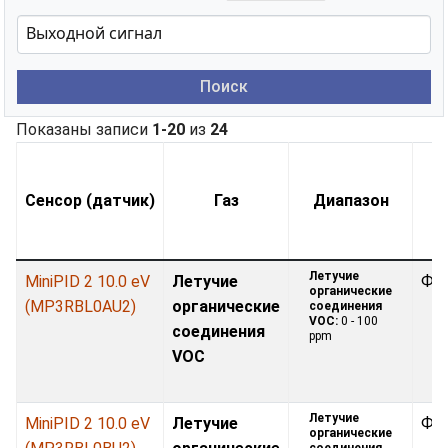
Поиск
Показаны записи
1-20
из
24
Сенсор (датчик)
Газ
Диапазон
Летучие
MiniPID 2 10.0 eV
Летучие
Фо
органические
(MP3RBL0AU2)
органические
соединения
VOC:
0 - 100
соединения
ppm
VOC
Летучие
MiniPID 2 10.0 eV
Летучие
Фо
органические
соединения