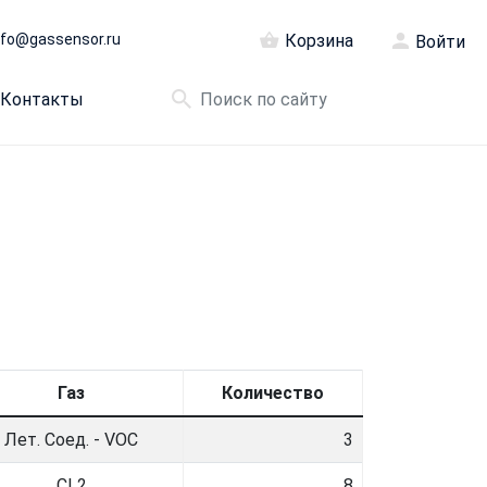
nfo@gassensor.ru
Корзина
Войти
Контакты
Газ
Количество
Лет. Соед. - VOC
3
CL2
8