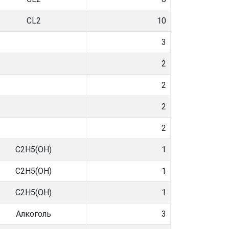
CL2
10
3
2
2
2
2
C2H5(OH)
1
C2H5(OH)
1
C2H5(OH)
1
Алкоголь
3