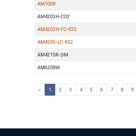
AM1009
AM4203H-CO2
AM4203H-FC-R32
AM4205-LC-R32
AM4215R-DM
AM6208W
«
1
2
3
4
5
6
7
8
9