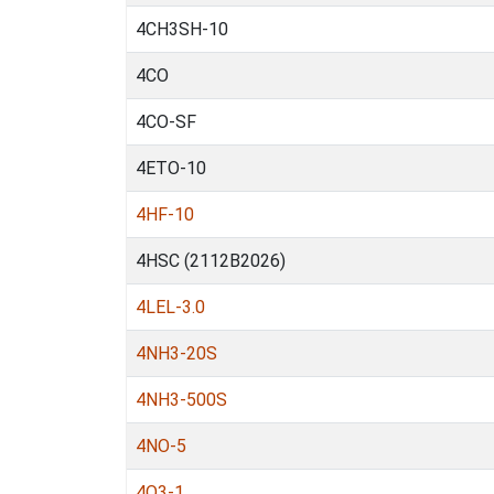
4CH3SH-10
4CO
4CO-SF
4ETO-10
4HF-10
4HSC (2112B2026)
4LEL-3.0
4NH3-20S
4NH3-500S
4NO-5
4O3-1