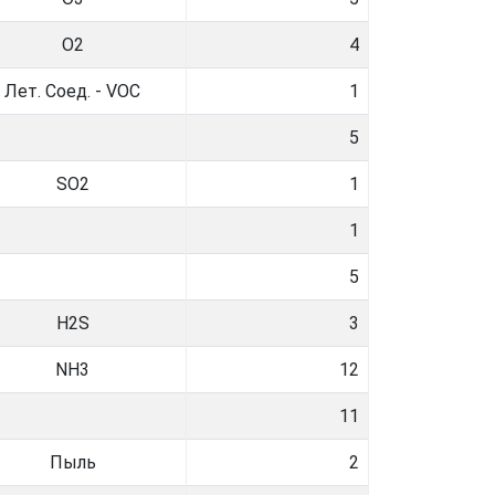
O2
4
Лет. Соед. - VOC
1
5
SO2
1
1
5
H2S
3
NH3
12
11
Пыль
2