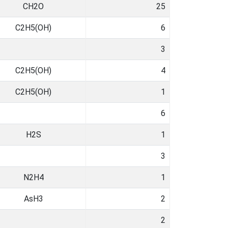
CH2O
25
C2H5(OH)
6
3
C2H5(OH)
4
C2H5(OH)
1
6
H2S
1
3
N2H4
1
AsH3
2
2