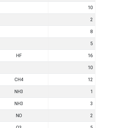
10
2
8
5
HF
16
10
CH4
12
NH3
1
NH3
3
NO
2
O3
5