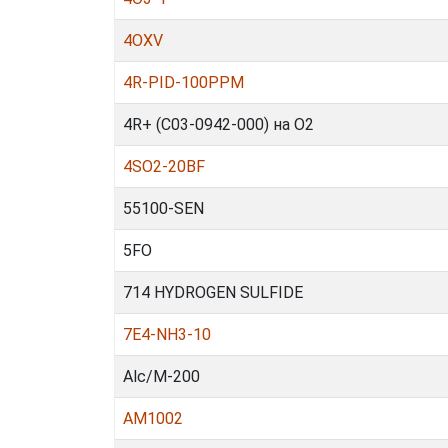
4OXV
4R-PID-100PPM
4R+ (C03-0942-000) на О2
4SO2-20BF
55100-SEN
5FO
714 HYDROGEN SULFIDE
7E4-NH3-10
Alc/M-200
AM1002