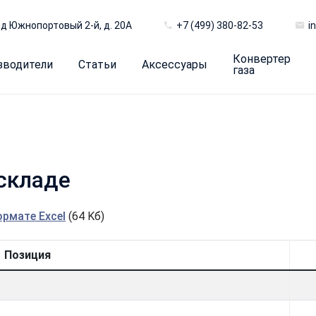
д Южнопортовый 2-й, д. 20А
+7 (499) 380-82-53
i
Конвертер
зводители
Статьи
Аксессуары
газа
складе
рмате Excel
(64 Kб)
Позиция