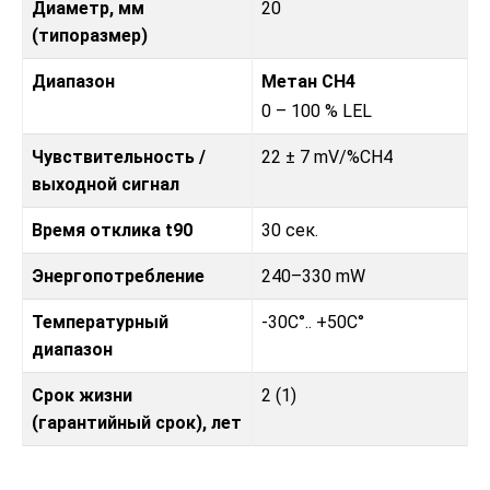
Диаметр, мм
20
(типоразмер)
Диапазон
Метан CH4
0 – 100 % LEL
Чувствительность /
22 ± 7 mV/%CH4
выходной сигнал
Время отклика t90
30 сек.
Энергопотребление
240–330 mW
Температурный
-30C°.. +50C°
диапазон
Срок жизни
2 (1)
(гарантийный срок), лет