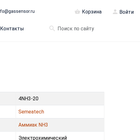
nfo@gassensor.ru
Корзина
Войти
Контакты
4NH3-20
Semeatech
Аммиак NH3
Электрохимический