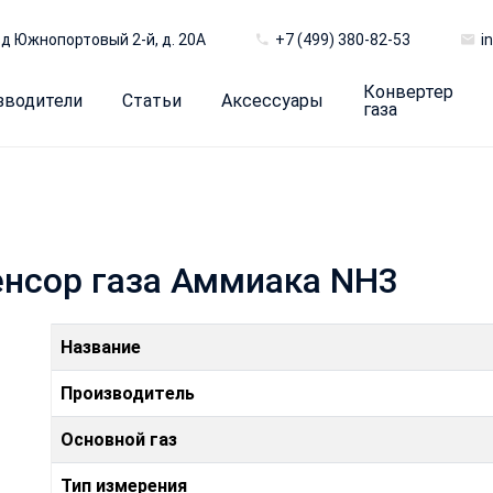
д Южнопортовый 2-й, д. 20А
+7 (499) 380-82-53
i
Конвертер
зводители
Статьи
Аксессуары
газа
енсор газа Аммиака NH3
Название
Производитель
Основной газ
Тип измерения