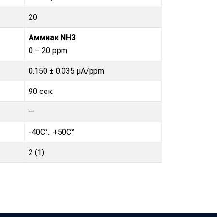
20
Аммиак NH3
0 – 20 ppm
0.150 ± 0.035 μA/ppm
90 сек.
—
-40C°.. +50C°
2 (1)