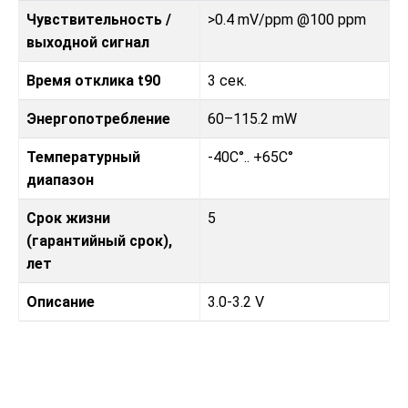
Чувствительность /
>0.4 mV/ppm @100 ppm
выходной сигнал
Время отклика t90
3 сек.
Энергопотребление
60–115.2 mW
Температурный
-40C°.. +65C°
диапазон
Срок жизни
5
(гарантийный срок),
лет
Описание
3.0-3.2 V