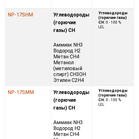
Углеводороды
NP-17SHM
Углеводороды
(горючие газы)
(горючие
CH:
0 - 100 %
LEL
газы) CH
Аммиак NH3
Водород H2
Метан CH4
Метанол
(метиловый
спирт) CH3OH
Этилен С2H4
Углеводороды
NP-17SMM
Углеводороды
(горючие газы)
(горючие
CH:
0 - 100 %
LEL
газы) CH
Аммиак NH3
Водород H2
Метан CH4