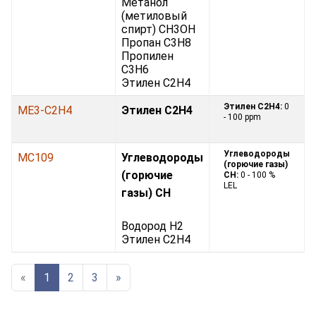
Метанол
(метиловый
спирт) CH3OH
Пропан C3H8
Пропилен
C3H6
Этилен С2H4
Этилен С2H4:
0
ME3-C2H4
Этилен С2H4
- 100 ppm
Углеводороды
MC109
Углеводороды
(горючие газы)
(горючие
CH:
0 - 100 %
LEL
газы) CH
Водород H2
Этилен С2H4
«
1
2
3
»