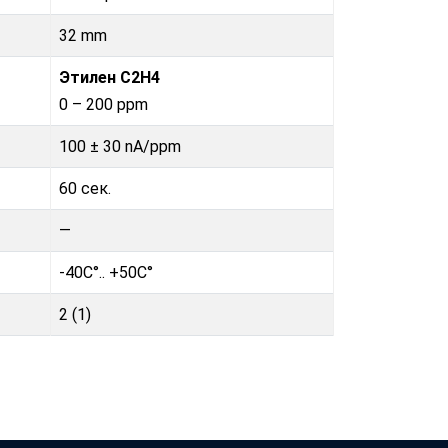
32 mm
Этилен С2H4
0 – 200 ppm
100 ± 30 nA/ppm
60 сек.
—
-40C°.. +50C°
2 (1)