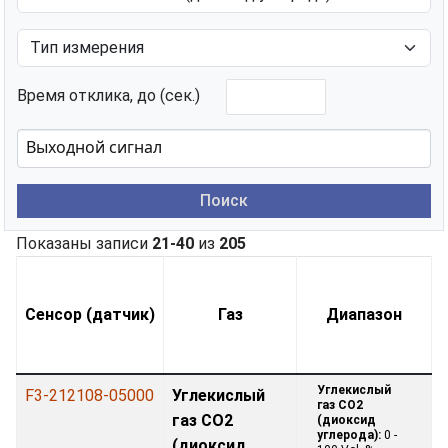
Время отклика, до (сек.)
Поиск
Показаны записи
21-40
из
205
Сенсор (датчик)
Газ
Диапазон
Углекислый
F3-212108-05000
Углекислый
газ CO2
газ CO2
(диоксид
углерода):
0 -
(диоксид