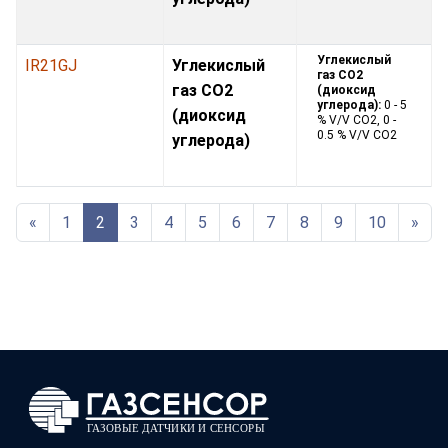
Углекислый
IR21GJ
Углекислый
газ CO2
газ CO2
(диоксид
углерода):
0 - 5
(диоксид
% V/V CO2, 0 -
0.5 % V/V CO2
углерода)
«
1
2
3
4
5
6
7
8
9
10
»