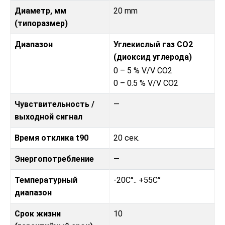
Диаметр, мм
20 mm
(типоразмер)
Диапазон
Углекислый газ CO2
(диоксид углерода)
0 – 5 % V/V CO2
0 – 0.5 % V/V CO2
Чувствительность /
—
выходной сигнал
Время отклика t90
20 сек.
Энергопотребление
—
Температурный
-20C°.. +55C°
диапазон
Срок жизни
10