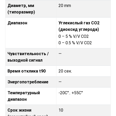
Диаметр, мм
20 mm
(типоразмер)
Диапазон
Углекислый газ CO2
(диоксид углерода)
0 – 5 % V/V CO2
0 – 0.5 % V/V CO2
Чувствительность /
—
выходной сигнал
Время отклика t90
20 сек.
Энергопотребление
—
Температурный
-20C°.. +55C°
диапазон
Срок жизни
10