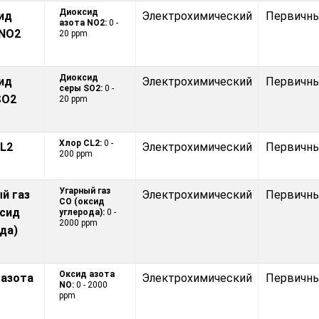
Диоксид
ид
Электрохимический
Первичн
азота NO2:
0 -
 NO2
20 ppm
Диоксид
ид
Электрохимический
Первичн
серы SO2:
0 -
SO2
20 ppm
Хлор CL2:
0 -
L2
Электрохимический
Первичн
200 ppm
Угарный газ
й газ
Электрохимический
Первичн
CO (оксид
ксид
углерода):
0 -
2000 ppm
да)
Оксид азота
 азота
Электрохимический
Первичн
NO:
0 - 2000
ppm