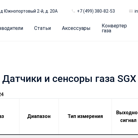
д Южнопортовый 2-й, д. 20А
+7 (499) 380-82-53
i
Конвертер
зводители
Статьи
Аксессуары
газа
Датчики и сенсоры газа SGX
24
Выходно
аз
Диапазон
Тип измерения
сигнал