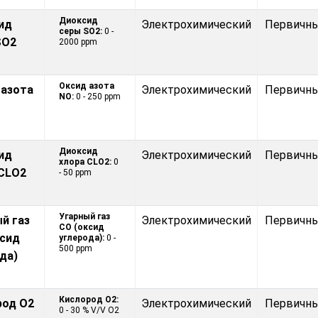
Диоксид
ид
Электрохимический
Первичн
серы SO2:
0 -
SO2
2000 ppm
Оксид азота
 азота
Электрохимический
Первичн
NO:
0 - 250 ppm
Диоксид
ид
Электрохимический
Первичн
хлора CLO2:
0
 CLO2
- 50 ppm
Угарный газ
й газ
Электрохимический
Первичн
CO (оксид
ксид
углерода):
0 -
500 ppm
да)
Кислород O2:
род O2
Электрохимический
Первичн
0 - 30 % V/V O2