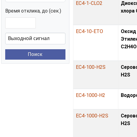
EC4-1-CLO2
Диокс
Время отклика, до (сек.)
хлора
EC4-10-ETO
Оксид
Этиле
С2H4O
Поиск
EC4-100-H2S
Серов
H2S
EC4-1000-H2
Водор
EC4-1000-H2S
Серов
H2S