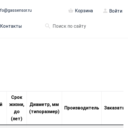
nfo@gassensor.ru
Корзина
Войти
Контакты
Срок
й
жизни,
Диаметр, мм
Производитель
Заказать
до
(типоразмер)
(лет)