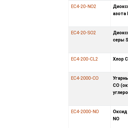
EC4-20-NO2
Диокс
азота
EC4-20-SO2
Диокс
серы 
EC4-200-CL2
Хлор C
EC4-2000-CO
Угарны
CO (о
углеро
EC4-2000-NO
Оксид
NO