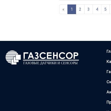
«
1
2
3
4
5
Гл
Ка
Г
С
А
Пр