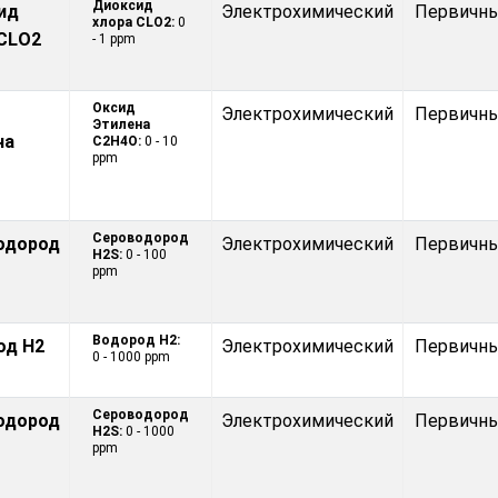
Диоксид
ид
Электрохимический
Первичн
хлора CLO2:
0
 CLO2
- 1 ppm
Оксид
Электрохимический
Первичн
Этилена
на
С2H4O:
0 - 10
ppm
Сероводород
одород
Электрохимический
Первичн
H2S:
0 - 100
ppm
Водород H2:
од H2
Электрохимический
Первичн
0 - 1000 ppm
Сероводород
одород
Электрохимический
Первичн
H2S:
0 - 1000
ppm