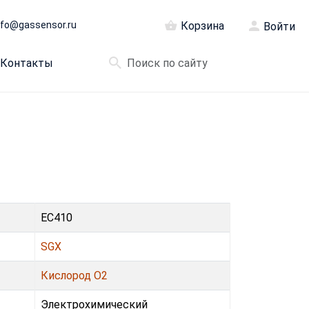
nfo@gassensor.ru
Корзина
Войти
Контакты
EC410
SGX
Кислород O2
Электрохимический