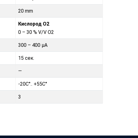
20 mm
Кислород O2
0 – 30 % V/V O2
300 – 400 µA
15 сек.
—
-20C°.. +55C°
3