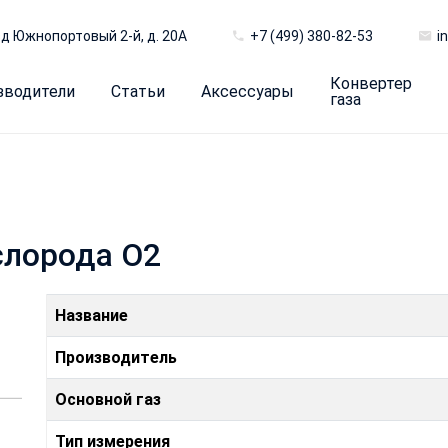
д Южнопортовый 2-й, д. 20А
+7 (499) 380-82-53
i
Конвертер
зводители
Статьи
Аксессуары
газа
слорода O2
Название
Производитель
Основной газ
Тип измерения