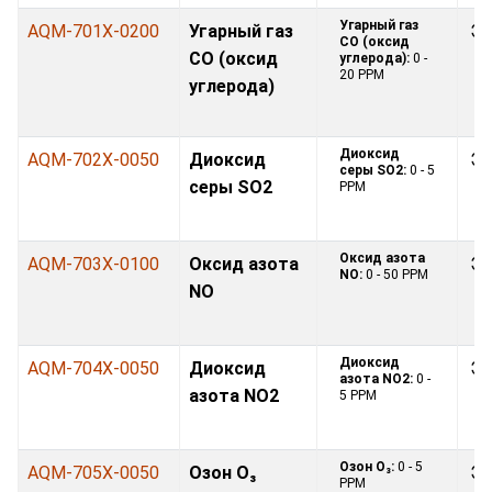
Угарный газ
AQM-701X-0200
Угарный газ
Эл
CO (оксид
CO (оксид
углерода):
0 -
20 PPM
углерода)
Диоксид
AQM-702X-0050
Диоксид
Эл
серы SO2:
0 - 5
серы SO2
PPM
Оксид азота
AQM-703X-0100
Оксид азота
Эл
NO:
0 - 50 PPM
NO
Диоксид
AQM-704X-0050
Диоксид
Эл
азота NO2:
0 -
азота NO2
5 PPM
Озон O₃:
0 - 5
AQM-705X-0050
Озон O₃
Эл
PPM