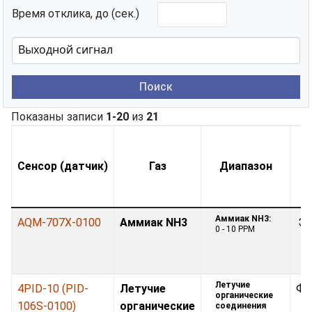
Время отклика, до (сек.)
Поиск
Показаны записи
1-20
из
21
Сенсор (датчик)
Газ
Диапазон
Аммиак NH3:
AQM-707X-0100
Аммиак NH3
Эл
0 - 10 PPM
Летучие
4PID-10 (PID-
Летучие
Фо
органические
106S-0100)
органические
соединения