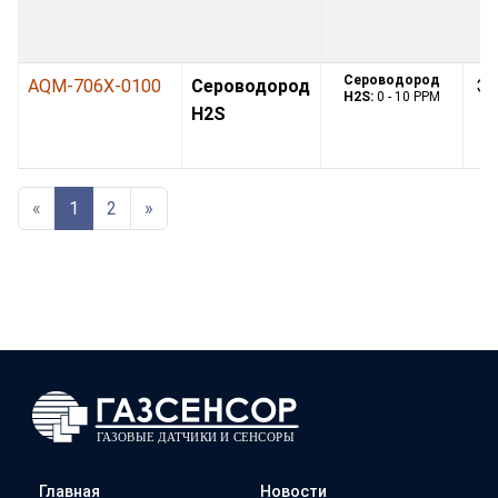
Сероводород
AQM-706X-0100
Сероводород
Эл
H2S:
0 - 10 PPM
H2S
«
1
2
»
Главная
Новости