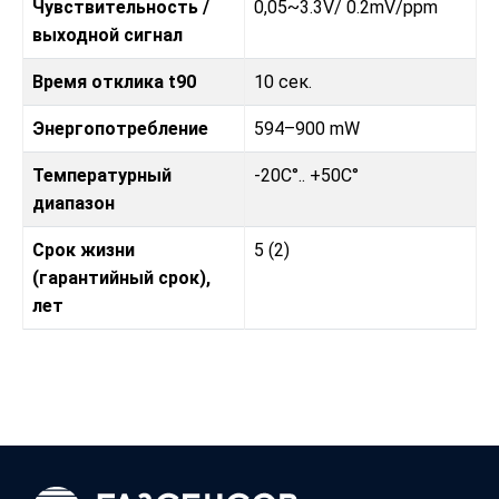
Чувствительность /
0,05~3.3V/ 0.2mV/ppm
выходной сигнал
Время отклика t90
10 сек.
Энергопотребление
594–900 mW
Температурный
-20C°.. +50C°
диапазон
Срок жизни
5 (2)
(гарантийный срок),
лет