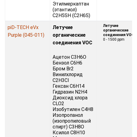
Этилмеркаптан
(этантиол)
C2H5SH (C2H6S)
Летучие
piD-TECH eVx
Летучие
органические
Purple (045-011)
органические
соединения VOC:
0 - 1500 ppm
соединения VOC
Ацетон C3H6O
Бензол C6H6
Бром Br2
Винилхлорид
C2H3Cl
Гексан C6H14
Гидразин N2H4
Диоксид хлора
CLO2
Изобутилен C4H8
Изопропанол
(изопропиловый
спирт) C3H8O
Ксилол C8H10