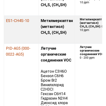
10 ppm
CH₄S, (CH₃SH)
Метилмеркаптан
ES1-CH4S-10
Метилмеркаптан
(метантиол)
(метантиол)
CH₄S, (CH₃SH):
0 -
10 ppm
CH₄S, (CH₃SH)
Летучие
PID-AG5 (000-
Летучие
органические
0022-AG5)
органические
соединения VOC:
0 - 200 ppm
соединения VOC
Ацетон C3H6O
Бензол C6H6
Бром Br2
Винилхлорид
C2H3Cl
Гексан C6H14
Гидразин N2H4
Диоксид хлора