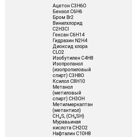
Ацетон C3H6O
Бензол C6H6
Бром Br2
Винилхлорид
C2H3Cl
Гексан C6H14
Гидразин N2H4
Диоксид хлора
CLO2
Изобутилен C4H8
Изопропанол
(изопропиловый
спирт) C3H8O
Ксилол C8H10
Метанол
(метиловый
спирт) CH3OH
Метилмеркаптан
(метантиол)
CH₄S, (CH₃SH)
Муравьиная
кислота CH2O2
Нафталин C10H8