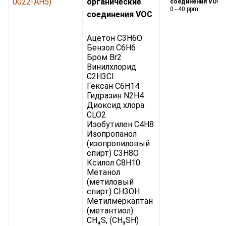
0022-AH5)
органические
соединения VOC:
0 - 40 ppm
соединения VOC
Ацетон C3H6O
Бензол C6H6
Бром Br2
Винилхлорид
C2H3Cl
Гексан C6H14
Гидразин N2H4
Диоксид хлора
CLO2
Изобутилен C4H8
Изопропанол
(изопропиловый
спирт) C3H8O
Ксилол C8H10
Метанол
(метиловый
спирт) CH3OH
Метилмеркаптан
(метантиол)
CH₄S, (CH₃SH)