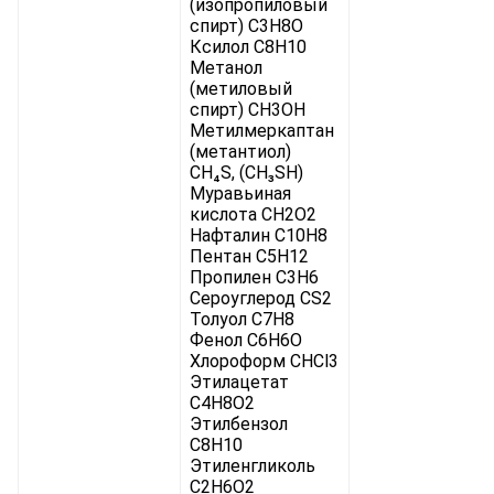
(изопропиловый
спирт) C3H8O
Ксилол C8H10
Метанол
(метиловый
спирт) CH3OH
Метилмеркаптан
(метантиол)
CH₄S, (CH₃SH)
Муравьиная
кислота CH2O2
Нафталин C10H8
Пентан C5H12
Пропилен C3H6
Сероуглерод CS2
Толуол C7H8
Фенол C6H6O
Хлороформ CHCl3
Этилацетат
C4H8O2
Этилбензол
C8H10
Этиленгликоль
C2H6O2