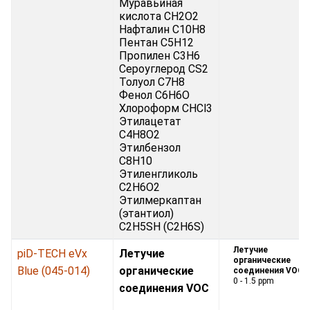
Муравьиная
кислота CH2O2
Нафталин C10H8
Пентан C5H12
Пропилен C3H6
Сероуглерод CS2
Толуол C7H8
Фенол C6H6O
Хлороформ CHCl3
Этилацетат
C4H8O2
Этилбензол
C8H10
Этиленгликоль
C2H6O2
Этилмеркаптан
(этантиол)
C2H5SH (C2H6S)
Летучие
piD-TECH eVx
Летучие
органические
Blue (045-014)
органические
соединения VOC:
0 - 1.5 ppm
соединения VOC