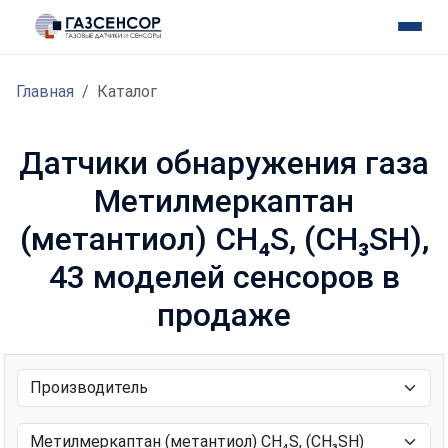
Главная
Каталог
Датчики обнаружения газа
Метилмеркаптан
(метантиол) CH₄S, (CH₃SH),
43 моделей сенсоров в
продаже