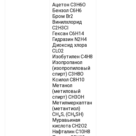
Ацетон C3H6O
Бензол C6H6
Бром Br2
Винилхлорид
C2H3Cl
Гексан C6H14
Гидразин N2H4
Диоксид хлора
CLO2
Изобутилен C4H8
Изопропанол
(изопропиловый
спирт) C3H8O
Ксилол C8H10
Метанол
(метиловый
спирт) CH3OH
Метилмеркаптан
(метантиол)
CH₄S, (CH₃SH)
Муравьиная
кислота CH2O2
Нафталин C10H8