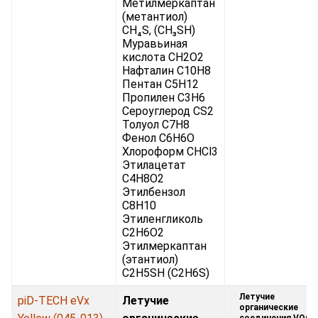
Метилмеркаптан
(метантиол)
CH₄S, (CH₃SH)
Муравьиная
кислота CH2O2
Нафталин C10H8
Пентан C5H12
Пропилен C3H6
Сероуглерод CS2
Толуол C7H8
Фенол C6H6O
Хлороформ CHCl3
Этилацетат
C4H8O2
Этилбензол
C8H10
Этиленгликоль
C2H6O2
Этилмеркаптан
(этантиол)
C2H5SH (C2H6S)
Летучие
piD-TECH eVx
Летучие
органические
соединения VOC: