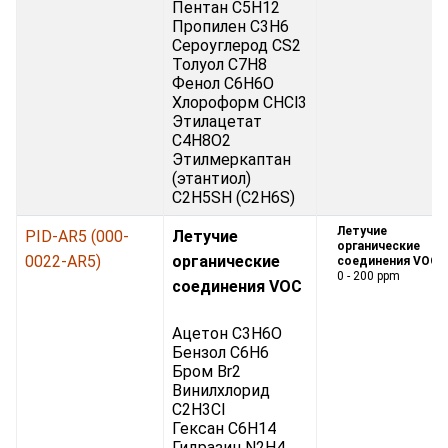
Пентан C5H12
Пропилен C3H6
Сероуглерод CS2
Толуол C7H8
Фенол C6H6O
Хлороформ CHCl3
Этилацетат
C4H8O2
Этилмеркаптан
(этантиол)
C2H5SH (C2H6S)
Летучие
PID-AR5 (000-
Летучие
органические
0022-AR5)
органические
соединения VOC:
0 - 200 ppm
соединения VOC
Ацетон C3H6O
Бензол C6H6
Бром Br2
Винилхлорид
C2H3Cl
Гексан C6H14
Гидразин N2H4