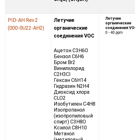
Летучие
PID-AH Rev.2
Летучие
органические
(000-0U22-AH2)
органические
соединения VOC:
0 - 40 ppm
соединения VOC
Ацетон C3H6O
Бензол C6H6
Бром Br2
Винилхлорид
C2H3Cl
Гексан C6H14
Гидразин N2H4
Диоксид хлора
CLO2
Изобутилен C4H8
Изопропанол
(изопропиловый
спирт) C3H8O
Ксилол C8H10
Метанол
(метиловый