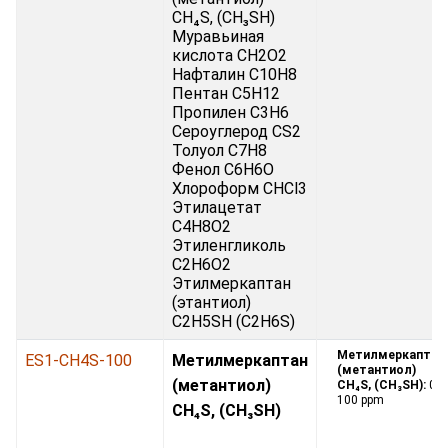
CH₄S, (CH₃SH)
Муравьиная
кислота CH2O2
Нафталин C10H8
Пентан C5H12
Пропилен C3H6
Сероуглерод CS2
Толуол C7H8
Фенол C6H6O
Хлороформ CHCl3
Этилацетат
C4H8O2
Этиленгликоль
C2H6O2
Этилмеркаптан
(этантиол)
C2H5SH (C2H6S)
Метилмеркаптан
ES1-CH4S-100
Метилмеркаптан
(метантиол)
(метантиол)
CH₄S, (CH₃SH):
0 -
100 ppm
CH₄S, (CH₃SH)