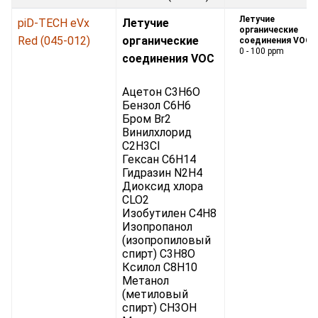
Летучие
piD-TECH eVx
Летучие
органические
Red (045-012)
органические
соединения VOC:
0 - 100 ppm
соединения VOC
Ацетон C3H6O
Бензол C6H6
Бром Br2
Винилхлорид
C2H3Cl
Гексан C6H14
Гидразин N2H4
Диоксид хлора
CLO2
Изобутилен C4H8
Изопропанол
(изопропиловый
спирт) C3H8O
Ксилол C8H10
Метанол
(метиловый
спирт) CH3OH