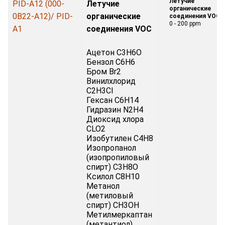
Летучие
PID-A12 (000-
Летучие
органические
0B22-A12)/ PID-
органические
соединения VOC:
0 - 200 ppm
A1
соединения VOC
Ацетон C3H6O
Бензол C6H6
Бром Br2
Винилхлорид
C2H3Cl
Гексан C6H14
Гидразин N2H4
Диоксид хлора
CLO2
Изобутилен C4H8
Изопропанол
(изопропиловый
спирт) C3H8O
Ксилол C8H10
Метанол
(метиловый
спирт) CH3OH
Метилмеркаптан
(метантиол)