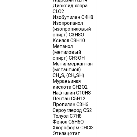
Диоксид хлора
CLO2
Изобутилен C4H8
Изопропанол
(изопропиловый
спирт) C3H8O
Ксилол C8H10
Метанол
(метиловый
спирт) CH3OH
Метилмеркаптан
(метантиол)
CH₄S, (CH₃SH)
Муравьиная
кислота CH2O2
Нафталин C10H8
Пентан C5H12
Пропилен C3H6
Сероуглерод CS2
Толуол C7H8
Фенол C6H6O
Хлороформ CHCl3
Этилацетат