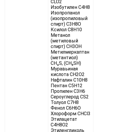
CLO2
Изобутилен C4H8
Изопропанол
(изопропиловый
спирт) C3H8O
Ксилол C8H10
Метанол
(метиловый
спирт) CH3OH
Метилмеркаптан
(метантиол)
CH₄S, (CH₃SH)
Муравьиная
кислота CH2O2
Нафталин C10H8
Пентан C5H12
Пропилен C3H6
Сероуглерод CS2
Толуол C7H8
Фенол C6H6O
Хлороформ CHCl3
Этилацетат
C4H8O2
Этиленгликоль