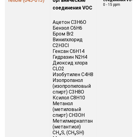
Yellow (045-013)
органические
0 - 15 ppm
соединения VOC
Ацетон C3H6O
Бензол C6H6
Бром Br2
Винилхлорид
C2H3Cl
Гексан C6H14
Гидразин N2H4
Диоксид хлора
CLO2
Изобутилен C4H8
Изопропанол
(изопропиловый
спирт) C3H8O
Ксилол C8H10
Метанол
(метиловый
спирт) CH3OH
Метилмеркаптан
(метантиол)
CH₄S, (CH₃SH)