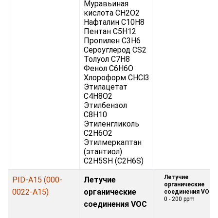
Муравьиная
кислота CH2O2
Нафталин C10H8
Пентан C5H12
Пропилен C3H6
Сероуглерод CS2
Толуол C7H8
Фенол C6H6O
Хлороформ CHCl3
Этилацетат
C4H8O2
Этилбензол
C8H10
Этиленгликоль
C2H6O2
Этилмеркаптан
(этантиол)
C2H5SH (C2H6S)
Летучие
PID-A15 (000-
Летучие
органические
0022-A15)
органические
соединения VOC:
0 - 200 ppm
соединения VOC