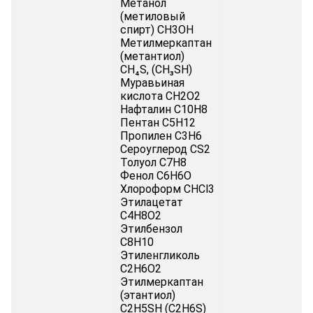
Метанол
(метиловый
спирт) CH3OH
Метилмеркаптан
(метантиол)
CH₄S, (CH₃SH)
Муравьиная
кислота CH2O2
Нафталин C10H8
Пентан C5H12
Пропилен C3H6
Сероуглерод CS2
Толуол C7H8
Фенол C6H6O
Хлороформ CHCl3
Этилацетат
C4H8O2
Этилбензол
C8H10
Этиленгликоль
C2H6O2
Этилмеркаптан
(этантиол)
C2H5SH (C2H6S)