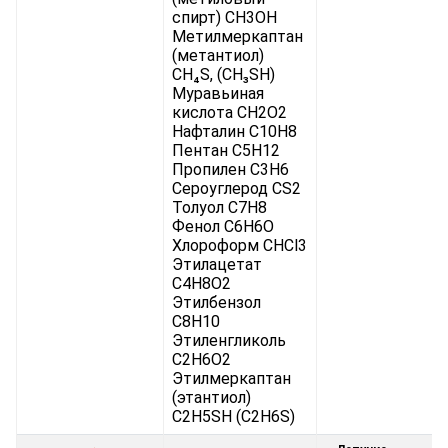
спирт) CH3OH
Метилмеркаптан
(метантиол)
CH₄S, (CH₃SH)
Муравьиная
кислота CH2O2
Нафталин C10H8
Пентан C5H12
Пропилен C3H6
Сероуглерод CS2
Толуол C7H8
Фенол C6H6O
Хлороформ CHCl3
Этилацетат
C4H8O2
Этилбензол
C8H10
Этиленгликоль
C2H6O2
Этилмеркаптан
(этантиол)
C2H5SH (C2H6S)