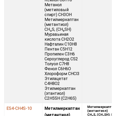
Метанол
(метиловый
спирт) CH3OH
Метилмеркаптан
(метантиол)
CH₄S, (CH₃SH)
Муравьиная
кислота CH2O2
Нафталин C10H8
Пентан C5H12
Пропилен C3H6
Сероуглерод CS2
Толуол C7H8
Фенол C6H6O
Хлороформ CHCl3
Этилацетат
C4H8O2
Этилмеркаптан
(этантиол)
C2H5SH (C2H6S)
Метилмеркаптан
ES4-CH4S-10
Метилмеркаптан
(метантиол)
(метантиол)
CH₄S, (CH₃SH):
0 -