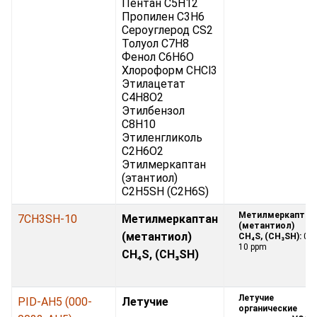
Пентан C5H12
Пропилен C3H6
Сероуглерод CS2
Толуол C7H8
Фенол C6H6O
Хлороформ CHCl3
Этилацетат
C4H8O2
Этилбензол
C8H10
Этиленгликоль
C2H6O2
Этилмеркаптан
(этантиол)
C2H5SH (C2H6S)
Метилмеркаптан
7CH3SH-10
Метилмеркаптан
(метантиол)
(метантиол)
CH₄S, (CH₃SH):
0 -
10 ppm
CH₄S, (CH₃SH)
Летучие
PID-AH5 (000-
Летучие
органические