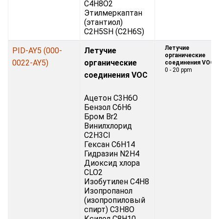
C4H8O2
Этилмеркаптан
(этантиол)
C2H5SH (C2H6S)
Летучие
PID-AY5 (000-
Летучие
органические
0022-AY5)
органические
соединения VOC:
0 - 20 ppm
соединения VOC
Ацетон C3H6O
Бензол C6H6
Бром Br2
Винилхлорид
C2H3Cl
Гексан C6H14
Гидразин N2H4
Диоксид хлора
CLO2
Изобутилен C4H8
Изопропанол
(изопропиловый
спирт) C3H8O
Ксилол C8H10