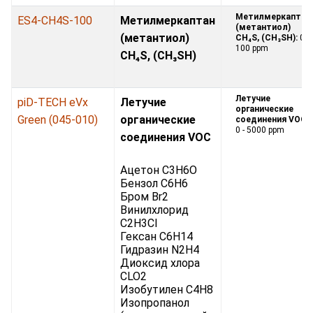
Метилмеркаптан
ES4-CH4S-100
Метилмеркаптан
(метантиол)
(метантиол)
CH₄S, (CH₃SH):
0 -
100 ppm
CH₄S, (CH₃SH)
Летучие
piD-TECH eVx
Летучие
органические
Green (045-010)
органические
соединения VOC:
0 - 5000 ppm
соединения VOC
Ацетон C3H6O
Бензол C6H6
Бром Br2
Винилхлорид
C2H3Cl
Гексан C6H14
Гидразин N2H4
Диоксид хлора
CLO2
Изобутилен C4H8
Изопропанол