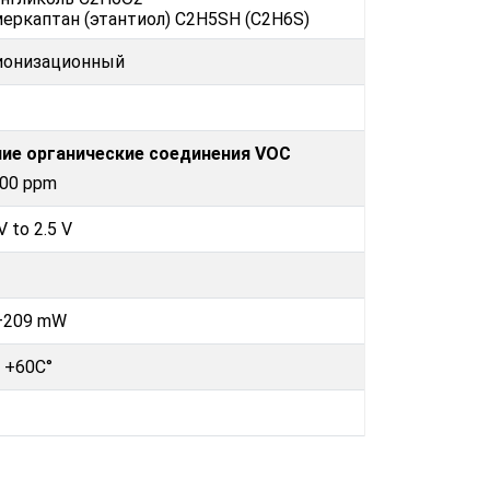
еркаптан (этантиол) C2H5SH (C2H6S)
ионизационный
ие органические соединения VOC
500 ppm
V to 2.5 V
–209 mW
. +60C°