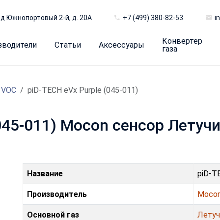
д Южнопортовый 2-й, д. 20А
+7 (499) 380-82-53
i
Конвертер
зводители
Статьи
Аксессуары
газа
 VOC
piD-TECH eVx Purple (045-011)
(045-011) Mocon сенсор Летуч
Название
piD-T
Производитель
Moco
Основной газ
Летуч