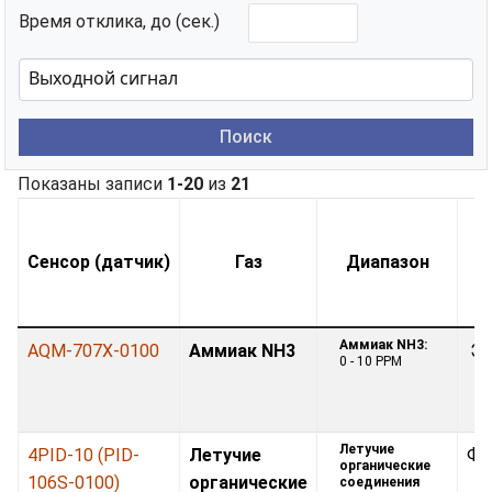
Время отклика, до (сек.)
Поиск
Показаны записи
1-20
из
21
Сенсор (датчик)
Газ
Диапазон
Аммиак NH3:
AQM-707X-0100
Аммиак NH3
Эл
0 - 10 PPM
Летучие
4PID-10 (PID-
Летучие
Фо
органические
106S-0100)
органические
соединения