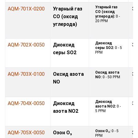
Угарный газ
AQM-701X-0200
Угарный газ
Эл
CO (оксид
CO (оксид
углерода):
0 -
20 PPM
углерода)
Диоксид
AQM-702X-0050
Диоксид
Эл
серы SO2:
0 - 5
серы SO2
PPM
Оксид азота
AQM-703X-0100
Оксид азота
Эл
NO:
0 - 50 PPM
NO
Диоксид
AQM-704X-0050
Диоксид
Эл
азота NO2:
0 -
азота NO2
5 PPM
Озон O₃:
0 - 5
AQM-705X-0050
Озон O₃
Эл
PPM