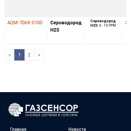
Сероводород
AQM-706X-0100
Сероводород
Эл
H2S:
0 - 10 PPM
H2S
«
1
2
»
Главная
Новости