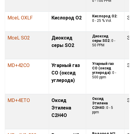
0 - 100 PPM
Кислород O2:
MceL OXLF
Кислород O2
Эл
0 - 25 % Vol.
Диоксид
MceL SO2
Диоксид
Эл
серы SO2:
0 -
серы SO2
50 PPM
Угарный газ
MD+42CO
Угарный газ
Эл
CO (оксид
CO (оксид
углерода):
0 -
500 ppm
углерода)
Оксид
MD+4ETO
Оксид
Эл
Этилена
Этилена
С2H4O:
0 - 5
ppm
С2H4O
Водород H2: