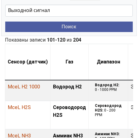
Поиск
Показаны записи
101-120
из
204
Сенсор (датчик)
Газ
Диапазон
Водород H2:
MceL H2 1000
Водород H2
Эл
0 - 1000 PPM
Сероводород
MceL H2S
Сероводород
Эл
H2S:
0 - 200
H2S
PPM
Аммиак NH3:
MceL NH3
Аммиак NH3
Эл