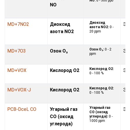
NO:
0 - 300 ppb
NO
Диоксид
MD+7NO2
Диоксид
Эл
азота NO2:
0 -
азота NO2
20 ppm
Озон O₃:
0 - 2
MD+7O3
Озон O₃
Эл
ppm
Кислород O2:
MD+VOX
Кислород O2
Эл
0 - 100 %
Кислород O2:
MD+VOX-J
Кислород O2
Эл
0 - 100 %
Угарный газ
PCB-DceL CO
Угарный газ
Эл
CO (оксид
CO (оксид
углерода):
0 -
1000 ppm
углерода)