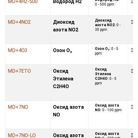
MD+4H2-500
Водород H2
Эл
0 - 500 ppm
Диоксид
MD+4NO2
Диоксид
Эл
азота NO2:
0 -
азота NO2
30 ppm
Озон O₃:
0 - 5
MD+4O3
Озон O₃
Эл
ppm
Оксид
MD+7ETO
Оксид
Эл
Этилена
Этилена
С2H4O:
0 - 5
ppm
С2H4O
Оксид азота
MD+7NO
Оксид азота
Эл
NO:
0 - 100 ppm
NO
Оксид азота
MD+7NO-LO
Оксид азота
Эл