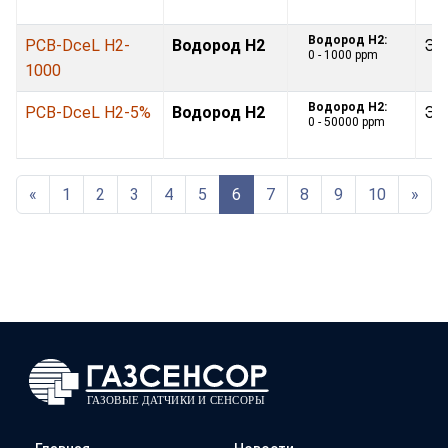
Водород H2:
PCB-DceL H2-
Водород H2
Эл
0 - 1000 ppm
1000
Водород H2:
PCB-DceL H2-5%
Водород H2
Эл
0 - 50000 ppm
«
1
2
3
4
5
6
7
8
9
10
»