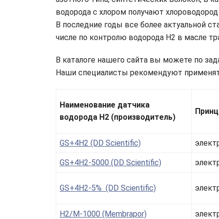
водорода с хлором получают хлороводород 
В последние годы все более актуальной с
числе по контролю водорода H2 в масле т
В каталоге нашего сайта вы можете по за
Наши специалисты рекомендуют применять
Наименование датчика
Принц
водорода H2 (производитель)
GS+4H2 (DD Scientific)
элект
GS+4H2-5000 (DD Scientific)
элект
GS+4H2-5% (DD Scientific)
элект
H2/M-1000 (Membrapor)
элект