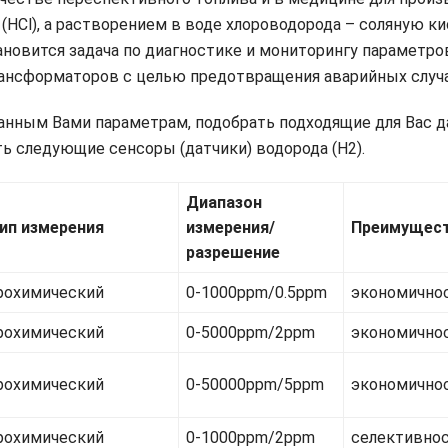
(HCl), а растворением в воде хлороводорода – соляную ки
тановится задача по диагностике и мониторингу парамет
рансформаторов с целью предотвращения аварийных случ
данным Вами параметрам, подобрать подходящие для Вас д
 следующие сенсоры (датчики) водорода (Н2).
Диапазон
ип измерения
измерения/
Преимущес
разрешение
рохимический
0-1000ppm/0.5ppm
экономично
рохимический
0-5000ppm/2ppm
экономично
рохимический
0-50000ppm/5ppm
экономично
рохимический
0-1000ppm/2ppm
селективно