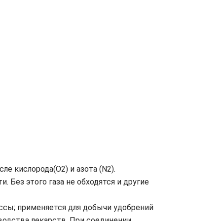
е кислорода(O2) и азота (N2).
Без этого газа не обходятся и другие
ссы; применяется для добычи удобрений
зводства лекарств. При соединении