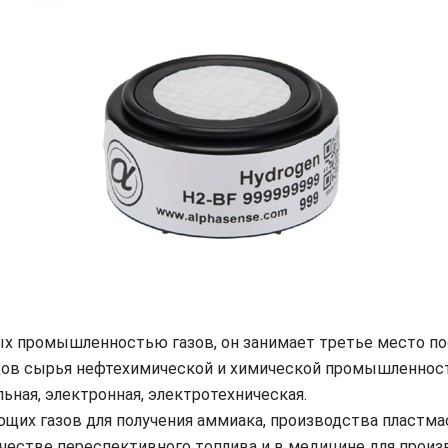
х промышленностью газов, он занимает третье место посл
ов сырья нефтехимической и химической промышленности. 
льная, электронная, электротехническая.
ющих газов для получения аммиака, производства пластма
качестве переспективного топлива и в медицине для прои