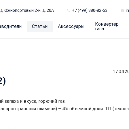
д Южнопортовый 2-й, д. 20А
+7 (499) 380-82-53
i
Конвертер
зводители
Статьи
Аксессуары
газа
17.04.2
2)
 запаха и вкуса, горючий газ.
спространения пламени) – 4% объемной доли. ТП (технол