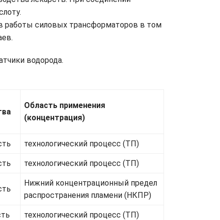
слоту.
ров работы силовых трансформаторов в том
аев.
атчики водорода.
Область применения
тва
(концентрация)
сть
технологический процесс (ТП)
сть
технологический процесс (ТП)
Нижний концентрационный предел
сть
распространения пламени (НКПР)
сть
технологический процесс (ТП)