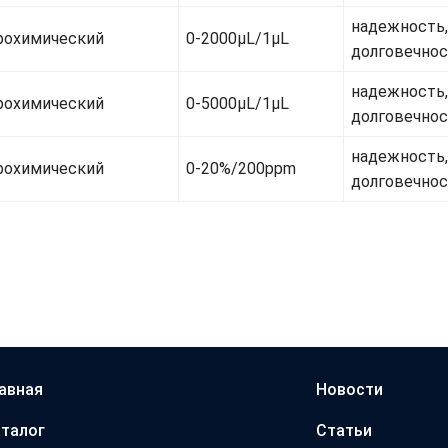
надежность,
рохимический
0-2000μL/1μL
долговечно
надежность,
рохимический
0-5000μL/1μL
долговечно
надежность,
рохимический
0-20%/200ppm
долговечно
авная
Новости
талог
Статьи