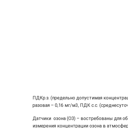
ПДКр.з. (предельно допустимая концентрац
разовая – 0,16 мг/м3, ПДК с.с. (среднесуточ
Датчики озона (ОЗ) – востребованы для об
измерения концентрации озона в атмосфе