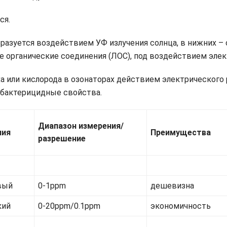
ся.
разуется воздействием УФ излучения солнца, в нижних –
ие органические соединения (ЛОС), под воздействием элек
а или кислорода в озонаторах действием электрического 
бактерицидные свойства.
Диапазон измерения/
ния
Преимущества
разрешение
вый
0-1ppm
дешевизна
кий
0-20ppm/0.1ppm
экономичность