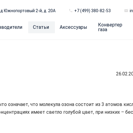
д Южнопортовый 2-й, д. 20А
+7 (499) 380-82-53
i
Конвертер
зводители
Статьи
Аксессуары
газа
26.02.2
что означает, что молекула озона состоит из 3 атомов ки
 концентрациях имеет светло голубой цвет, при низких – 