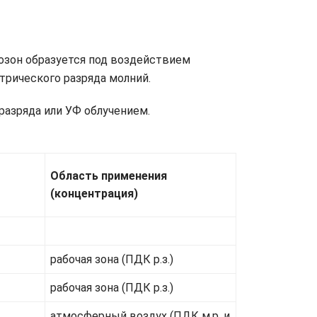
 озон образуется под воздействием
трического разряда молний.
разряда или УФ облучением.
Область применения
(концентрация)
рабочая зона (ПДК р.з.)
рабочая зона (ПДК р.з.)
атмосферный воздух (ПДК м.р. и