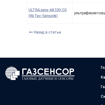
ULTRA.sens-AK100-O3
ультрафиолетов
(Wi.Tec-Sensorik)
Назад в статьи
Гл
Ка
Г
С