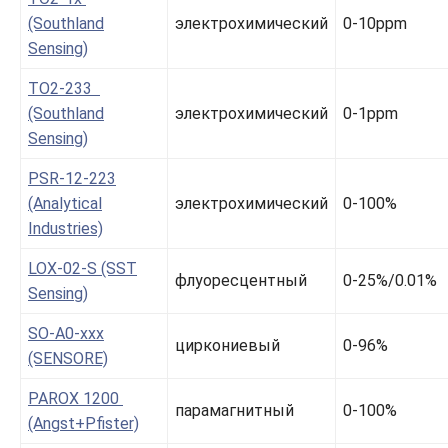
(Southland
электрохимический
0-10ppm
Sensing)
TO2-233
(Southland
электрохимический
0-1ppm
Sensing)
PSR-12-223
(Analytical
электрохимический
0-100%
Industries)
LOX-02-S (SST
флуоресцентный
0-25%/0.01%
Sensing)
SO-A0-xxx
циркониевый
0-96%
(SENSORE)
PAROX 1200
парамагнитный
0-100%
(Angst+Pfister)