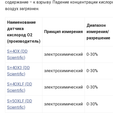
содержание – к взрыву. Падение концентрации кислоро
воздух загрязнен.
Наименование
Диапазон
датчика
Принцип измерения
измерения/
кислород O2
разрешение
(производитель)
S+4OX (DD
электрохимический
0-30%
Scientific)
S+4OX3 (DD
электрохимический
0-30%
Scientific)
S+4OXLF (DD
электрохимический
0-30%
Scientific)
S+5OXLF (DD
электрохимический
0-30%
Scientific)