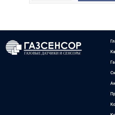
Гл
Ка
Г
С
А
Пр
Ко
Ко