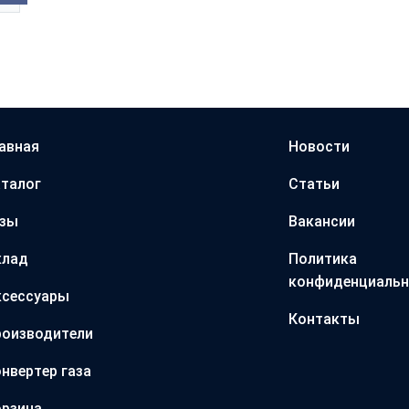
авная
Новости
талог
Статьи
азы
Вакансии
клад
Политика
конфиденциальн
ксессуары
Контакты
оизводители
нвертер газа
рзина