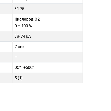
31.75
Кислород O2
0 – 100 %
38-74 µA
7 сек.
—
0C°.. +50C°
5 (1)