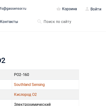
nfo@gassensor.ru
Корзина
Войти
Контакты
O2
PO2-160
Southland Sensing
Кислород O2
Электрохимический