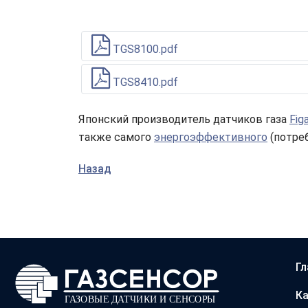
TGS8100.pdf
TGS8410.pdf
Японский производитель датчиков газа
Fig
также самого
энергоэффективного
(потре
Назад
Гл
Ка