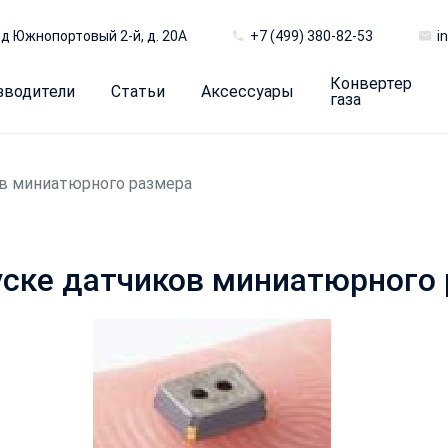
д Южнопортовый 2-й, д. 20А
+7 (499) 380-82-53
i
Конвертер
зводители
Статьи
Аксессуары
газа
ов миниатюрного размера
пуске датчиков миниатюрного