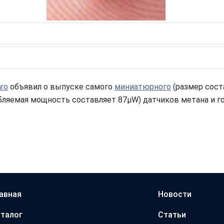
aro
объявил о выпуске самого
миниатюрного
(размер соста
бляемая мощность составляет 87μW) датчиков метана и г
авная
Новости
талог
Статьи