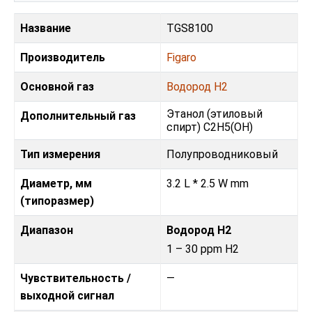
Название
TGS8100
Производитель
Figaro
Основной газ
Водород H2
Этанол (этиловый
Дополнительный газ
спирт) C2H5(OH)
Тип измерения
Полупроводниковый
Диаметр, мм
3.2 L * 2.5 W mm
(типоразмер)
Диапазон
Водород H2
1 – 30 ppm H2
Чувствительность /
—
выходной сигнал