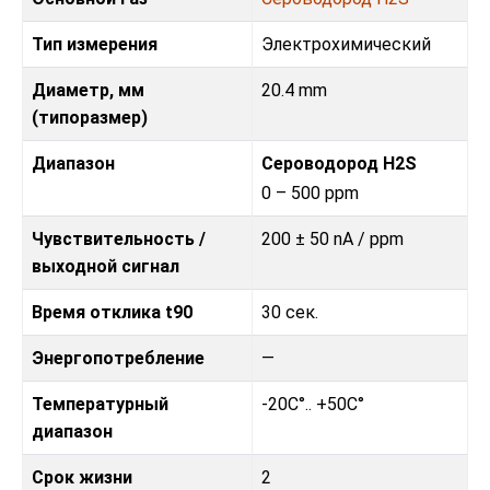
Тип измерения
Электрохимический
Диаметр, мм
20.4 mm
(типоразмер)
Диапазон
Сероводород H2S
0 – 500 ppm
Чувствительность /
200 ± 50 nA / ppm
выходной сигнал
Время отклика t90
30 сек.
Энергопотребление
—
Температурный
-20C°.. +50C°
диапазон
Срок жизни
2