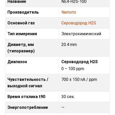
Название
NE4-H2S-100
Производитель
Nemoto
Основной газ
Сероводород H2S
Тип измерения
Электрохимический
Диаметр, мм
20.4 mm
(типоразмер)
Диапазон
Сероводород H2S
0 – 100 ppm
Чувствительность /
700 ± 150 nA / ppm
выходной сигнал
Время отклика t90
30 сек.
Энергопотребление
—