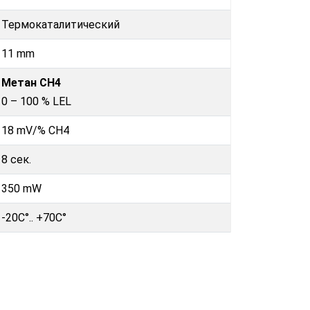
Термокаталитический
11 mm
Метан CH4
0 – 100 % LEL
18 mV/% CH4
8 сек.
350 mW
-20C°.. +70C°