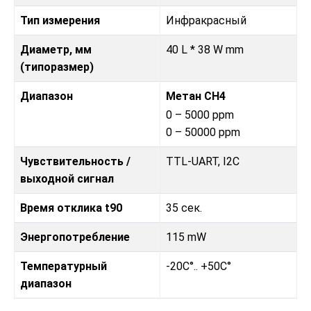
Тип измерения
Инфракрасный
Диаметр, мм
40 L * 38 W mm
(типоразмер)
Диапазон
Метан CH4
0 – 5000 ppm
0 – 50000 ppm
Чувствительность /
TTL-UART, I2C
выходной сигнал
Время отклика t90
35 сек.
Энергопотребление
115 mW
Температурный
-20C°.. +50C°
диапазон