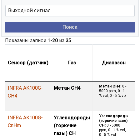
Поиск
Показаны записи
1-20
из
35
Сенсор (датчик)
Газ
Диапазон
Метан CH4:
0 -
INFRA AK100G-
Метан CH4
5000 ppm, 0 - 1
CH4
% vol, 0 - 5 % vol
Углеводороды
INFRA AK100G-
Углеводороды
(горючие газы)
CnHm
(горючие
CH:
0 - 5000
ppm, 0 - 1 % vol,
газы) CH
0 - 5 % vol