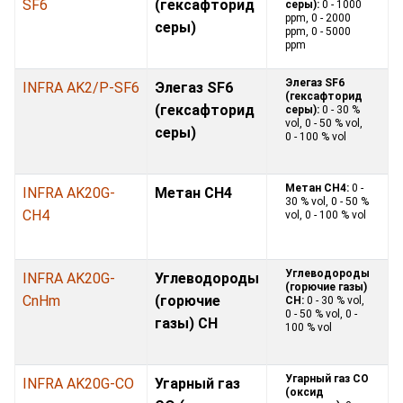
SF6
(гексафторид
серы):
0 - 1000
ppm, 0 - 2000
серы)
ppm, 0 - 5000
ppm
Элегаз SF6
INFRA AK2/P-SF6
Элегаз SF6
(гексафторид
(гексафторид
серы):
0 - 30 %
vol, 0 - 50 % vol,
серы)
0 - 100 % vol
Метан CH4:
0 -
INFRA AK20G-
Метан CH4
30 % vol, 0 - 50 %
CH4
vol, 0 - 100 % vol
Углеводороды
INFRA AK20G-
Углеводороды
(горючие газы)
CnHm
(горючие
CH:
0 - 30 % vol,
0 - 50 % vol, 0 -
газы) CH
100 % vol
Угарный газ CO
INFRA AK20G-CO
Угарный газ
(оксид