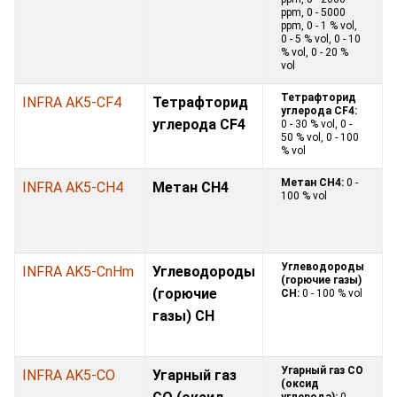
ppm, 0 - 5000
ppm, 0 - 1 % vol,
0 - 5 % vol, 0 - 10
% vol, 0 - 20 %
vol
Тетрафторид
INFRA AK5-CF4
Тетрафторид
углерода CF4:
углерода CF4
0 - 30 % vol, 0 -
50 % vol, 0 - 100
% vol
Метан CH4:
0 -
INFRA AK5-CH4
Метан CH4
100 % vol
Углеводороды
INFRA AK5-CnHm
Углеводороды
(горючие газы)
(горючие
CH:
0 - 100 % vol
газы) CH
Угарный газ CO
INFRA AK5-CO
Угарный газ
(оксид
углерода):
0 -