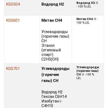
Водород H2:
0
KGS504
Водород H2
- 100 % LEL
Метан CH4:
0 -
KGS601
Метан CH4
100 % LEL
Углеводороды
(горючие газы)
CH
Этанол
(этиловый
спирт)
C2H5(OH)
Углеводороды
KGS701
Углеводороды
(горючие газы)
(горючие
CH:
0 - 100 %
LEL
газы) CH
Водород H2
Гексан C6H14
Изобутан i-
C4H10