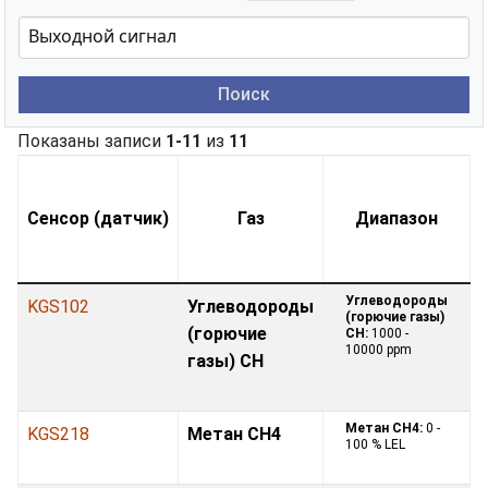
Поиск
Показаны записи
1-11
из
11
Сенсор (датчик)
Газ
Диапазон
Углеводороды
KGS102
Углеводороды
(горючие газы)
(горючие
CH:
1000 -
10000 ppm
газы) CH
Метан CH4:
0 -
KGS218
Метан CH4
100 % LEL