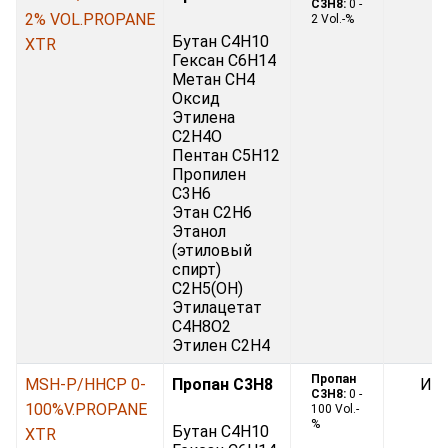
C3H8:
0 -
2% VOL.PROPANE
2 Vol.-%
Бутан C4H10
XTR
Гексан C6H14
Метан CH4
Оксид
Этилена
С2H4O
Пентан C5H12
Пропилен
C3H6
Этан C2H6
Этанол
(этиловый
спирт)
C2H5(OH)
Этилацетат
C4H8O2
Этилен С2H4
Пропан
MSH-P/HHCP 0-
Пропан C3H8
Ин
C3H8:
0 -
100%V.PROPANE
100 Vol.-
%
Бутан C4H10
XTR