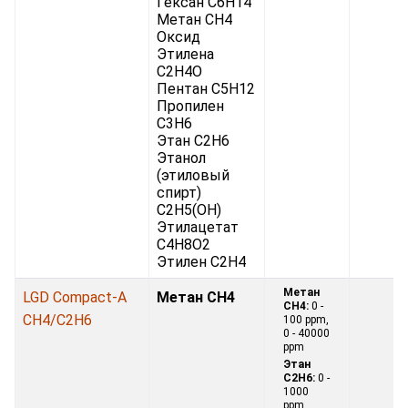
Гексан C6H14
Метан CH4
Оксид
Этилена
С2H4O
Пентан C5H12
Пропилен
C3H6
Этан C2H6
Этанол
(этиловый
спирт)
C2H5(OH)
Этилацетат
C4H8O2
Этилен С2H4
Метан
LGD Compact-A
Метан CH4
CH4:
0 -
CH4/C2H6
100 ppm,
0 - 40000
ppm
Этан
C2H6:
0 -
1000
ppm