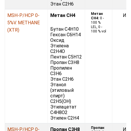
Этан C2H6
Метан
MSH-P/HCP 0-
Метан CH4
Ин
CH4:
0 -
5%V. METHANE
100 %
LEL, 0 -
Бутан C4H10
(XTR)
100 % vol
Гексан C6H14
Оксид
Этилена
С2H4O
Пентан C5H12
Пропан C3H8
Пропилен
C3H6
Этан C2H6
Этанол
(этиловый
спирт)
C2H5(OH)
Этилацетат
C4H8O2
Этилен С2H4
Пропан
MSH-P/HCP 0-
Пропан C3H8
Ин