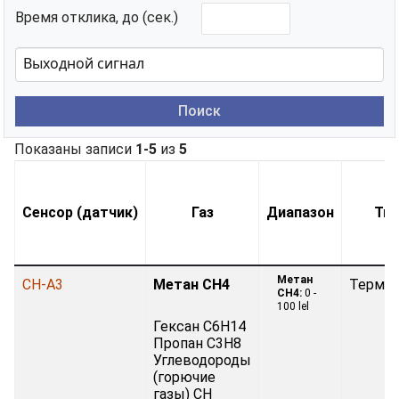
Время отклика, до (сек.)
Поиск
Показаны записи
1-5
из
5
Сенсор (датчик)
Газ
Диапазон
Тип
Метан
CH-A3
Метан CH4
Термок
CH4:
0 -
100 lel
Гексан C6H14
Пропан C3H8
Углеводороды
(горючие
газы) CH