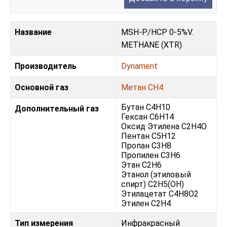
Название
MSH-P/HCP 0-5%V.
METHANE (XTR)
Производитель
Dynament
Основной газ
Метан CH4
Бутан C4H10
Дополнительный газ
Гексан C6H14
Оксид Этилена С2H4O
Пентан C5H12
Пропан C3H8
Пропилен C3H6
Этан C2H6
Этанол (этиловый
спирт) C2H5(OH)
Этилацетат C4H8O2
Этилен С2H4
Тип измерения
Инфракрасный