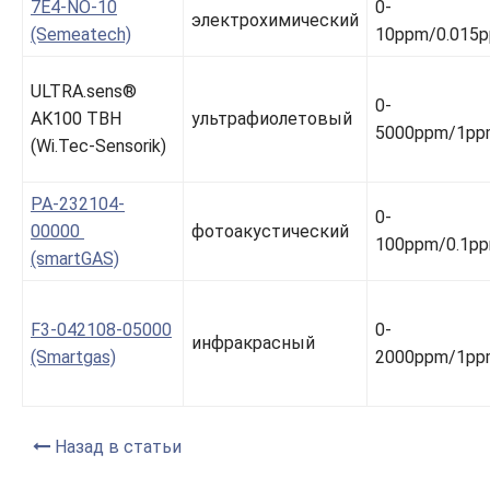
7E4-NO-10
0-
электрохимический
(Semeatech)
10ppm/0.015p
ULTRA.sens®
0-
AK100 TBH
ультрафиолетовый
5000ppm/1pp
(Wi.Tec-Sensorik)
PA-232104-
0-
00000
фотоакустический
100ppm/0.1p
(smartGAS)
F3-042108-05000
0-
инфракрасный
(Smartgas)
2000ppm/1pp
Назад в статьи