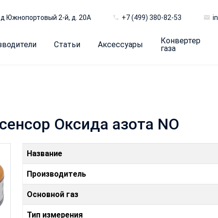
д Южнопортовый 2-й, д. 20А
+7 (499) 380-82-53
i
Конвертер
зводители
Статьи
Аксессуары
газа
 сенсор Оксида азота NO
Название
Производитель
Основной газ
Тип измерения