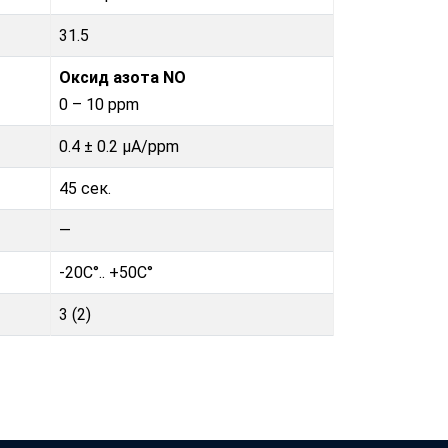
31.5
Оксид азота NO
0 – 10 ppm
0.4 ± 0.2 μA/ppm
45 сек.
—
-20C°.. +50C°
3 (2)