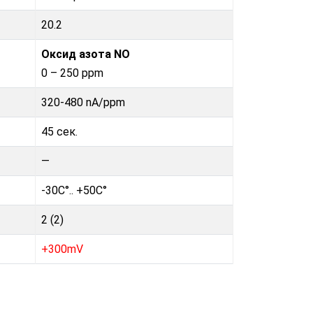
20.2
Оксид азота NO
0 – 250 ppm
320-480 nA/ppm
45 сек.
—
-30C°.. +50C°
2 (2)
+300mV