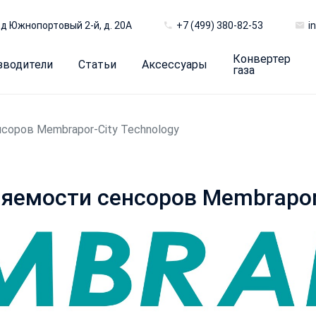
д Южнопортовый 2-й, д. 20А
+7 (499) 380-82-53
i
Конвертер
зводители
Статьи
Аксессуары
газа
соров Membrapor-City Technology
яемости сенсоров Membrapor-