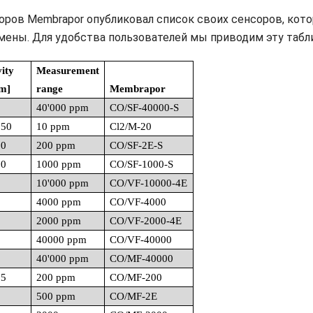
ров Membrapor опубликовал список своих сенсоров, кот
замены. Для удобства пользователей мы приводим эту табл
vity
Measurement
m]
range
Membrapor
40'000 ppm
CO/SF-40000-S
150
10 ppm
Cl2/M-20
20
200 ppm
CO/SF-2E-S
20
1000 ppm
CO/SF-1000-S
0
10'000 ppm
CO/VF-10000-4E
4000 ppm
CO/VF-4000
5
2000 ppm
CO/VF-2000-4E
40000 ppm
CO/VF-40000
40'000 ppm
CO/MF-40000
65
200 ppm
CO/MF-200
0
500 ppm
CO/MF-2E