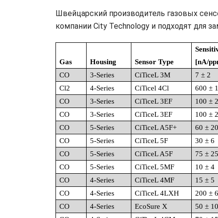
Швейцарский производитель газовых сенсо
компании City Technology и подходят для 
Sensiti
Gas
Housing
Sensor Type
[nA/pp
CO
3-Series
CiTiceL 3M
7 ± 2
Cl2
4-Series
CiTicel 4Cl
600 ± 
CO
3-Series
CiTiceL 3EF
100 ± 
CO
3-Series
CiTiceL 3EF
100 ± 
CO
5-Series
CiTiceL A5F+
60 ± 2
CO
5-Series
CiTiceL 5F
30 ± 6
CO
5-Series
CiTiceL A5F
75 ± 2
CO
5-Series
CiTiceL 5MF
10 ± 4
CO
4-Series
CiTiceL 4MF
15 ± 5
CO
4-Series
CiTiceL 4LXH
200 ± 
CO
4-Series
EcoSure X
50 ± 1