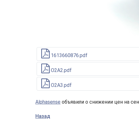
1613660876.pdf
O2A2.pdf
O2A3.pdf
Alphasense
объявили о снижении цен на се
Назад