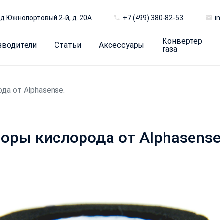
д Южнопортовый 2-й, д. 20А
+7 (499) 380-82-53
i
Конвертер
зводители
Статьи
Аксессуары
газа
да от Alphasense.
оры кислорода от Alphasense