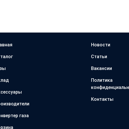
авная
Новости
талог
Статьи
азы
Вакансии
клад
Политика
конфиденциальн
ксессуары
Контакты
оизводители
нвертер газа
рзина