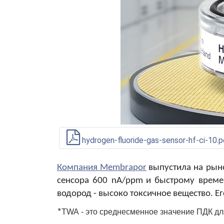
hydrogen-fluoride-gas-sensor-hf-ci-10.p
Компания
Membrapor
выпустила на рын
сенсора 600
nA
/
ppm
и
быстрому време
водород - высоко токсичное вещество. Е
*
TWA - это среднесменное значение ПДК дл