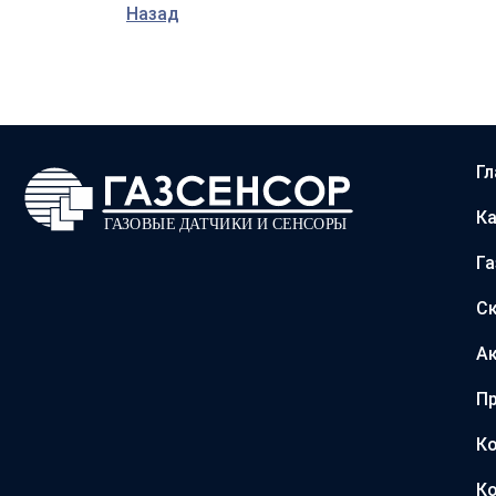
Назад
Гл
Ка
Г
С
А
Пр
Ко
Ко