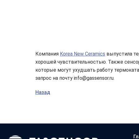
Компания
Korea New Ceramics
выпустила те
хорошей чувствительностью. Также сенсо
которые могут ухудшать работу термоката
запрос на почту info@gassensor.ru.
Назад
Гл