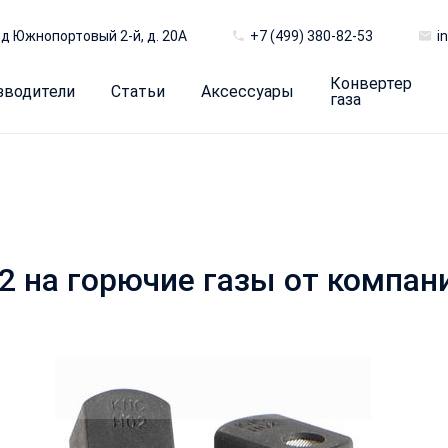
д Южнопортовый 2-й, д. 20А
+7 (499) 380-82-53
i
Конвертер
зводители
Статьи
Аксессуары
газа
 на горючие газы от компан