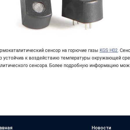
рмокаталитический сенсор на горючие газы
KGS H02
. Сен
р устойчив к воздействию температуры окружающей сред
литического сенсора. Более подробную информацию можн
авная
Новости