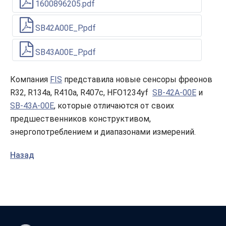
1600896205.pdf
SB42A00E_P.pdf
SB43A00E_P.pdf
Компания
FIS
представила новые сенсоры фреонов
R32, R134a, R410a, R407c, HFO1234yf
SB-42A-00E
и
SB-43A-00E
, которые отличаются от своих
предшественников конструктивом,
энергопотреблением и диапазонами измерений.
Назад