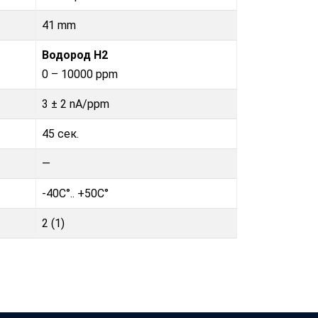
41 mm
Водород H2
0 – 10000 ppm
3 ± 2 nA/ppm
45 сек.
—
-40C°.. +50C°
2 (1)