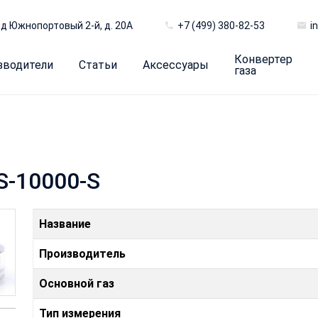
д Южнопортовый 2-й, д. 20А
+7 (499) 380-82-53
i
Конвертер
зводители
Статьи
Аксессуары
газа
S-10000-S
Название
Производитель
Основной газ
Тип измерения