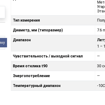
Мет
Угар
Этан
Тип измерения
Пол
Диаметр, мм (типоразмер)
7.6 
Диапазон
Лет
ину
1 – 
Чувствительность / выходной сигнал
—
Время отклика t90
30 с
Энергопотребление
—
Температурный диапазон
-10C