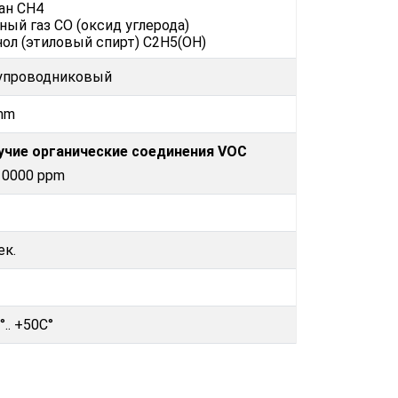
ан CH4
ный газ CO (оксид углерода)
ол (этиловый спирт) C2H5(OH)
упроводниковый
mm
учие органические соединения VOC
10000 ppm
ек.
°.. +50C°