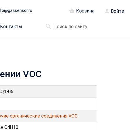
nfo@gassensor.ru
Корзина
Войти
Контакты
нении VOC
AQ1-06
учие органические соединения VOC
ан C4H10