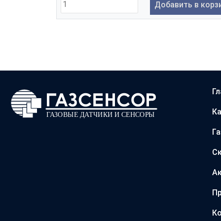
Добавить в корз
Гл
Ка
Г
С
А
Пр
Ко