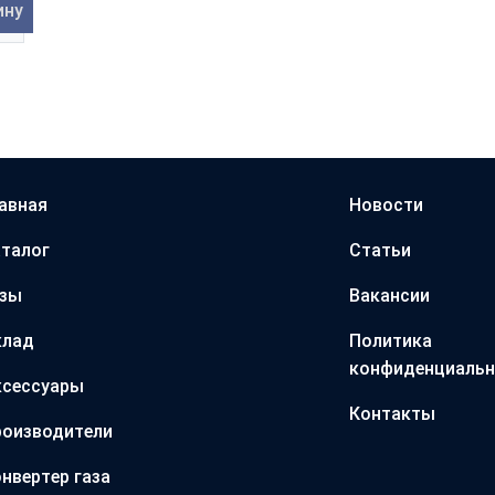
ину
авная
Новости
талог
Статьи
азы
Вакансии
клад
Политика
конфиденциальн
ксессуары
Контакты
оизводители
нвертер газа