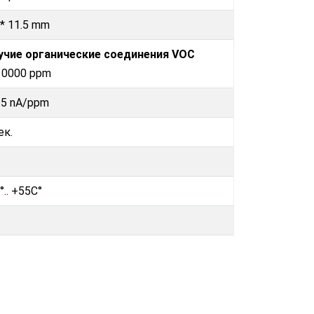
 * 11.5 mm
учие органические соединения VOC
10000 ppm
 5 nA/ppm
ек.
°.. +55C°