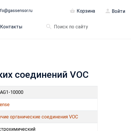
nfo@gassensor.ru
Корзина
Войти
Контакты
ских соединений VOC
-AG1-10000
ense
учие органические соединения VOC
ктрохимический