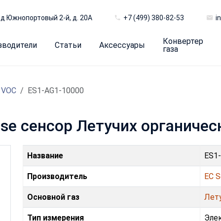
д Южнопортовый 2-й, д. 20А
+7 (499) 380-82-53
i
Конвертер
зводители
Статьи
Аксессуары
газа
 VOC
ES1-AG1-10000
se сенсор Летучих органиче
Название
ES1
Производитель
EC S
Основной газ
Лет
Тип измерения
Эле