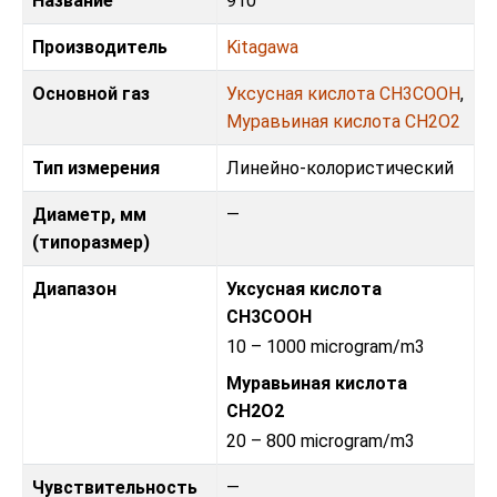
Название
910
Производитель
Kitagawa
Основной газ
Уксусная кислота CH3COOH
,
Муравьиная кислота CH2O2
Тип измерения
Линейно-колористический
Диаметр, мм
—
(типоразмер)
Диапазон
Уксусная кислота
CH3COOH
10 – 1000 microgram/m3
Муравьиная кислота
CH2O2
20 – 800 microgram/m3
Чувствительность
—