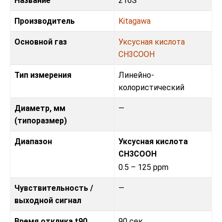
Название
216S
Производитель
Kitagawa
Основной газ
Уксусная кислота
CH3COOH
Тип измерения
Линейно-
колористический
Диаметр, мм
—
(типоразмер)
Диапазон
Уксусная кислота
CH3COOH
0.5 – 125 ppm
Чувствительность /
—
выходной сигнал
Время отклика t90
90 сек.