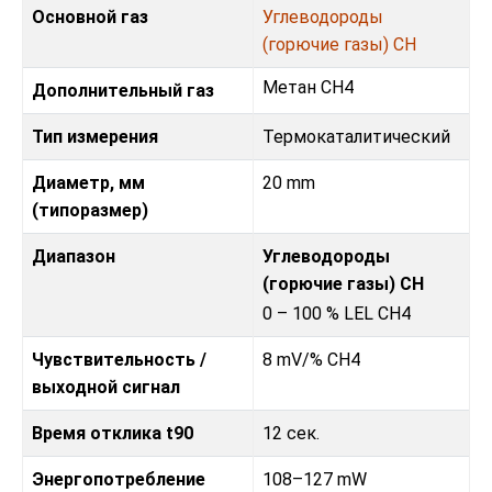
Основной газ
Углеводороды
(горючие газы) CH
Метан CH4
Дополнительный газ
Тип измерения
Термокаталитический
Диаметр, мм
20 mm
(типоразмер)
Диапазон
Углеводороды
(горючие газы) CH
0 – 100 % LEL CH4
Чувствительность /
8 mV/% CH4
выходной сигнал
Время отклика t90
12 сек.
Энергопотребление
108–127 mW