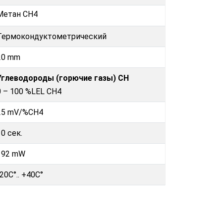
Метан CH4
Термокондуктометрический
20 mm
Углеводороды (горючие газы) CH
0 – 100 %LEL CH4
25 mV/%CH4
10 сек.
192 mW
-20C°.. +40C°