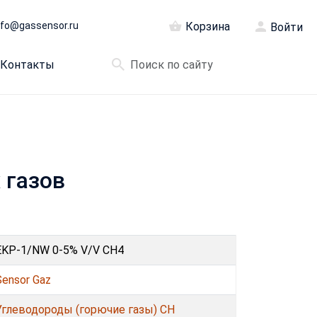
nfo@gassensor.ru
Корзина
Войти
Контакты
 газов
EKP-1/NW 0-5% V/V CH4
Sensor Gaz
Углеводороды (горючие газы) CH