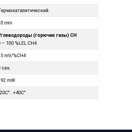
Термокаталитический
20 mm
Углеводороды (горючие газы) CH
0 – 100 %LEL CH4
25 mV/%CH4
8 сек.
192 mW
-20C°.. +40C°