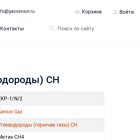
nfo@gassensor.ru
Корзина
Войти
Контакты
водороды) CH
EKP-1/N/2
Sensor Gaz
Углеводороды (горючие газы) CH
Метан CH4