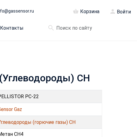
nfo@gassensor.ru
Корзина
Войти
Контакты
 (Углеводороды) CH
PELLISTOR PC-22
Sensor Gaz
Углеводороды (горючие газы) CH
Метан CH4