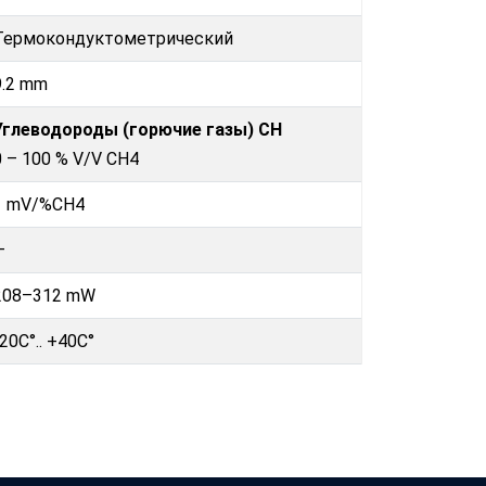
Термокондуктометрический
9.2 mm
Углеводороды (горючие газы) CH
0 – 100 % V/V CH4
1 mV/%CH4
—
208–312 mW
-20C°.. +40C°