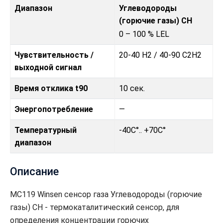
Диапазон
Углеводороды
(горючие газы) CH
0 – 100 % LEL
Чувствительность /
20-40 H2 / 40-90 C2H2
выходной сигнал
Время отклика t90
10 сек.
Энергопотребление
—
Температурный
-40C°.. +70C°
диапазон
Описание
MC119 Winsen сенсор газа Углеводороды (горючие
газы) CH - термокаталитический сенсор, для
определения концентрации горючих